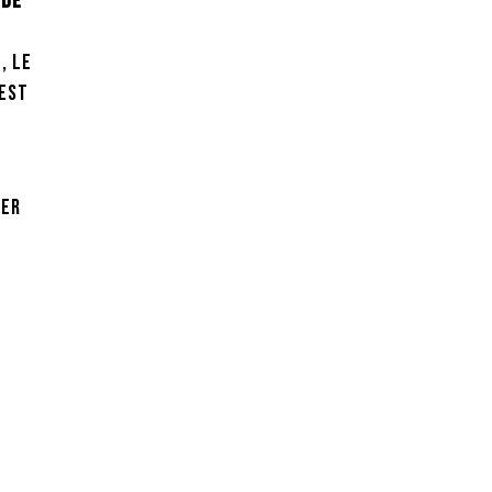
 de
, le
 est
ier