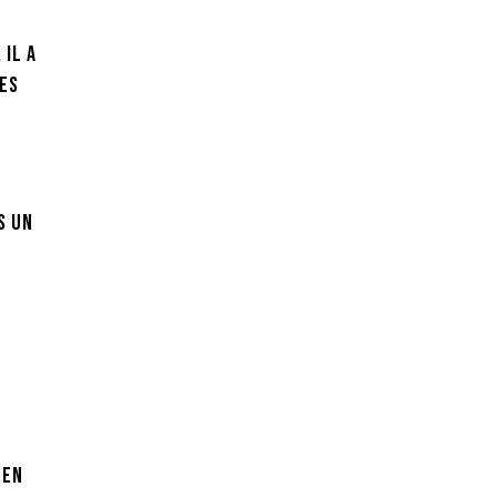
 Il a
ses
s un
 en