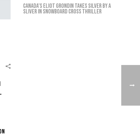
Canada’s Eliot Grondin takes silver by a
sliver in snowboard cross thriller
i
.
on