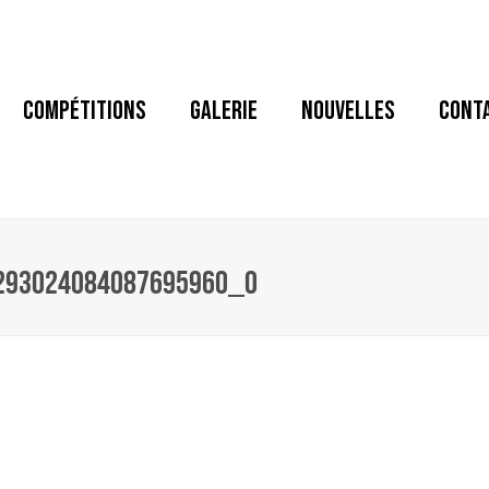
COMPÉTITIONS
GALERIE
NOUVELLES
CONT
293024084087695960_O