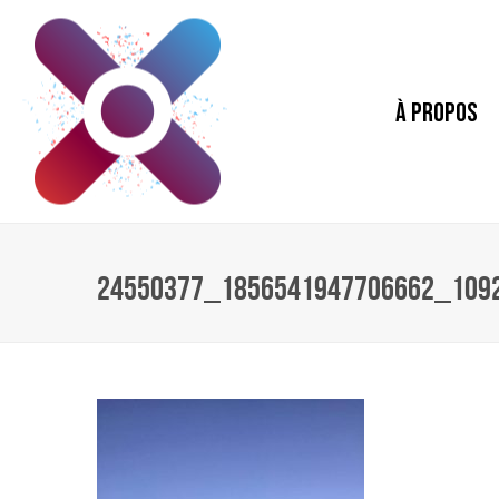
À PROPOS
24550377_1856541947706662_109