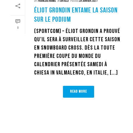
By
Francois Hamel
In
Article
Posted
28 janvier 2021
ÉLIOT GRONDIN ENTAME LA SAISON
SUR LE PODIUM
0
(Sportcom) – Éliot Grondin a prouvé
qu’il sera à surveiller cette saison
en snowboard cross. Dès la toute
première Coupe du monde du
calendrier présentée samedi à
Chiesa in Valmalenco, en Italie, [...]
READ MORE