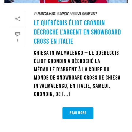
By
Francois Hamel
In
Article
Posted
28 janvier 2021
LE QUÉBÉCOIS ÉLIOT GRONDIN
DÉCROCHE L’ARGENT EN SNOWBOARD
CROSS EN ITALIE
0
CHIESA IN VALMALENCO — Le Québécois
Éliot Grondin a décroché la
médaille d’argent à la Coupe du
monde de snowboard cross de Chiesa
in Valmalenco, en Italie, samedi.
Grondin, de [...]
READ MORE